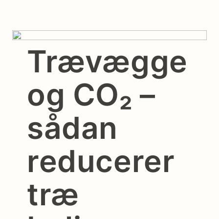
Trævægge
og CO₂ –
sådan
reducerer
træ