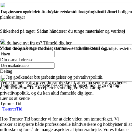
Trappe som rumdeler – udnyt træets æstetik og funktion i åbne
Trævinduer og frisk luft – sådan skaber du naturlig ventilation i boligen
planløsninger
Sikkerhed på taget: Sådan håndterer du tunge materialer og værktøj
Vil du have nyt fra os? Tilmeld dig her
Viden du kan bruge med det samme – sendt direkte til dig.
Sådan designer du et træhus, der forener funktionalitet og tidløs æstetik
Din e-mailadresse
Deltag
Jeg godkender brugerbetingelser og privatlivspolitik.
Ved at tilmelde dig giver du samtykke til, at vi må sende dig nyheder
Tagudhæng – den oversete beskyttelse af huset mod regn og fugt
og information. Du accepterer samtidig vores vilkår og
privatlivspolitik, og du kan altid framelde dig igen.
Lær os at kende
Tømrer Tid
_
TømrerTid
Hos Tømrer Tid brænder vi for at dele viden om tømrerfaget. Vi
ønsker at inspirere både professionelle håndværkere og hobbyister til at
udforske og forstå de mange aspekter af tømrerarbejde. Vores fokus er