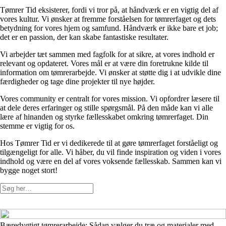
Tømrer Tid eksisterer, fordi vi tror på, at håndværk er en vigtig del af
vores kultur. Vi ønsker at fremme forståelsen for tømrerfaget og dets
betydning for vores hjem og samfund. Håndværk er ikke bare et job;
det er en passion, der kan skabe fantastiske resultater.
Vi arbejder tæt sammen med fagfolk for at sikre, at vores indhold er
relevant og opdateret. Vores mål er at være din foretrukne kilde til
information om tømrerarbejde. Vi ønsker at støtte dig i at udvikle dine
færdigheder og tage dine projekter til nye højder.
Vores community er centralt for vores mission. Vi opfordrer læsere til
at dele deres erfaringer og stille spørgsmål. På den måde kan vi alle
lære af hinanden og styrke fællesskabet omkring tømrerfaget. Din
stemme er vigtig for os.
Hos Tømrer Tid er vi dedikerede til at gøre tømrerfaget forståeligt og
tilgængeligt for alle. Vi håber, du vil finde inspiration og viden i vores
indhold og være en del af vores voksende fællesskab. Sammen kan vi
bygge noget stort!
Bæredygtigt tømrerarbejde: Sådan vælger du træ og materialer med