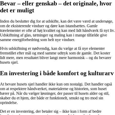
Bevar – eller genskab – det originale, hvor
det er muligt
Inden du beslutter dig for at udskifte, kan det være værd at undersøge,
om de eksisterende vinduer og døre kan istandsættes. Gamle
træelementer er ofte af høj kvalitet og kan med lidt håndværk få nyt liv.
Udskiftning af glas, tætninger og maling kan i mange tilfælde give
samme energiforbedring som helt nye vinduer.
Hvis udskiftning er nødvendig, kan du vælge at få nye elementer
fremstillet efter mål og med samme udtryk som de gamle. Det koster
lidt mere, men resultatet bliver langt mere harmonisk – og du bevarer
husets sjæl.
En investering i både komfort og kulturarv
At bevare husets sjæl handler ikke kun om nostalgi. Det handler også
om at respektere håndværket, materialerne og historien, som huset
bærer på. Når du vælger løsninger, der passer til husets alder og stil,
skaber du et hjem, der både er funktionelt, smukt og tro mod sin
oprindelse.
Det er en investering, der betaler sig – ikke kun i form af bedre