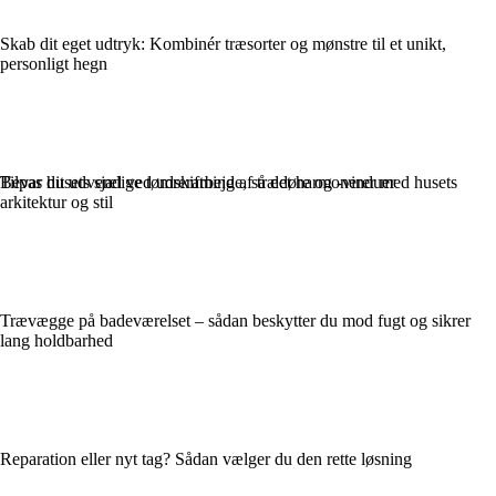
Skab dit eget udtryk: Kombinér træsorter og mønstre til et unikt,
personligt hegn
Bevar husets sjæl ved udskiftning af trædøre og -vinduer
Tilpas dit udvendige tømrerarbejde, så det harmonerer med husets
arkitektur og stil
Trævægge på badeværelset – sådan beskytter du mod fugt og sikrer
lang holdbarhed
Reparation eller nyt tag? Sådan vælger du den rette løsning