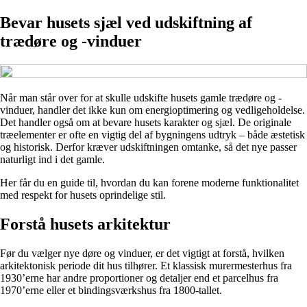
Bevar husets sjæl ved udskiftning af
trædøre og -vinduer
Når man står over for at skulle udskifte husets gamle trædøre og -
vinduer, handler det ikke kun om energioptimering og vedligeholdelse.
Det handler også om at bevare husets karakter og sjæl. De originale
træelementer er ofte en vigtig del af bygningens udtryk – både æstetisk
og historisk. Derfor kræver udskiftningen omtanke, så det nye passer
naturligt ind i det gamle.
Her får du en guide til, hvordan du kan forene moderne funktionalitet
med respekt for husets oprindelige stil.
Forstå husets arkitektur
Før du vælger nye døre og vinduer, er det vigtigt at forstå, hvilken
arkitektonisk periode dit hus tilhører. Et klassisk murermesterhus fra
1930’erne har andre proportioner og detaljer end et parcelhus fra
1970’erne eller et bindingsværkshus fra 1800-tallet.