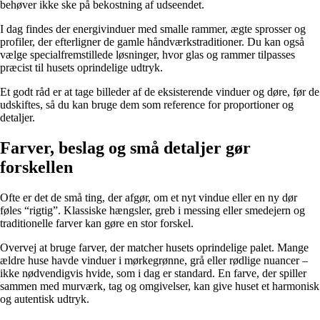
behøver ikke ske på bekostning af udseendet.
I dag findes der energivinduer med smalle rammer, ægte sprosser og
profiler, der efterligner de gamle håndværkstraditioner. Du kan også
vælge specialfremstillede løsninger, hvor glas og rammer tilpasses
præcist til husets oprindelige udtryk.
Et godt råd er at tage billeder af de eksisterende vinduer og døre, før de
udskiftes, så du kan bruge dem som reference for proportioner og
detaljer.
Farver, beslag og små detaljer gør
forskellen
Ofte er det de små ting, der afgør, om et nyt vindue eller en ny dør
føles “rigtig”. Klassiske hængsler, greb i messing eller smedejern og
traditionelle farver kan gøre en stor forskel.
Overvej at bruge farver, der matcher husets oprindelige palet. Mange
ældre huse havde vinduer i mørkegrønne, grå eller rødlige nuancer –
ikke nødvendigvis hvide, som i dag er standard. En farve, der spiller
sammen med murværk, tag og omgivelser, kan give huset et harmonisk
og autentisk udtryk.