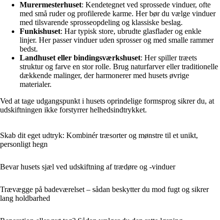
Murermesterhuset
: Kendetegnet ved sprossede vinduer, ofte
med små ruder og profilerede karme. Her bør du vælge vinduer
med tilsvarende sprosseopdeling og klassiske beslag.
Funkishuset
: Har typisk store, ubrudte glasflader og enkle
linjer. Her passer vinduer uden sprosser og med smalle rammer
bedst.
Landhuset eller bindingsværkshuset
: Her spiller træets
struktur og farve en stor rolle. Brug naturfarver eller traditionelle
dækkende malinger, der harmonerer med husets øvrige
materialer.
Ved at tage udgangspunkt i husets oprindelige formsprog sikrer du, at
udskiftningen ikke forstyrrer helhedsindtrykket.
Skab dit eget udtryk: Kombinér træsorter og mønstre til et unikt,
personligt hegn
Bevar husets sjæl ved udskiftning af trædøre og -vinduer
Trævægge på badeværelset – sådan beskytter du mod fugt og sikrer
lang holdbarhed