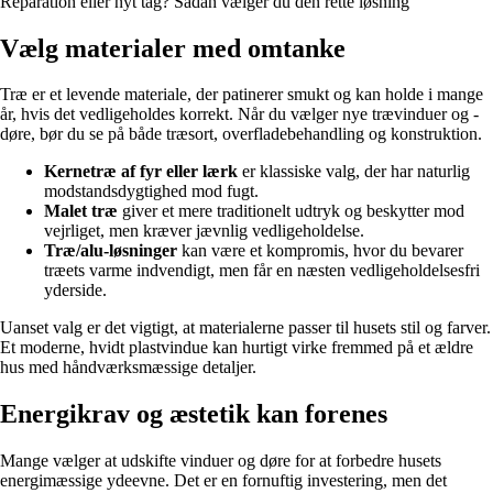
Reparation eller nyt tag? Sådan vælger du den rette løsning
Vælg materialer med omtanke
Træ er et levende materiale, der patinerer smukt og kan holde i mange
år, hvis det vedligeholdes korrekt. Når du vælger nye trævinduer og -
døre, bør du se på både træsort, overfladebehandling og konstruktion.
Kernetræ af fyr eller lærk
er klassiske valg, der har naturlig
modstandsdygtighed mod fugt.
Malet træ
giver et mere traditionelt udtryk og beskytter mod
vejrliget, men kræver jævnlig vedligeholdelse.
Træ/alu-løsninger
kan være et kompromis, hvor du bevarer
træets varme indvendigt, men får en næsten vedligeholdelsesfri
yderside.
Uanset valg er det vigtigt, at materialerne passer til husets stil og farver.
Et moderne, hvidt plastvindue kan hurtigt virke fremmed på et ældre
hus med håndværksmæssige detaljer.
Energikrav og æstetik kan forenes
Mange vælger at udskifte vinduer og døre for at forbedre husets
energimæssige ydeevne. Det er en fornuftig investering, men det