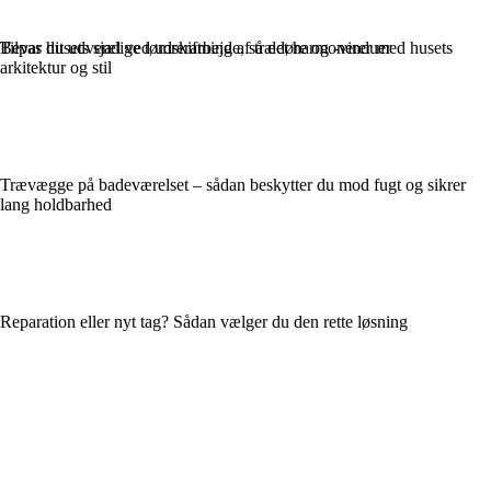
Bevar husets sjæl ved udskiftning af trædøre og -vinduer
Tilpas dit udvendige tømrerarbejde, så det harmonerer med husets
arkitektur og stil
Trævægge på badeværelset – sådan beskytter du mod fugt og sikrer
lang holdbarhed
Reparation eller nyt tag? Sådan vælger du den rette løsning