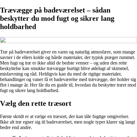
Trævægge på badeværelset – sådan
beskytter du mod fugt og sikrer lang
holdbarhed
Træ på badeværelset giver en varm og naturlig atmosfære, som mange
savner i de ellers kolde og hårde materialer, der typisk præger rummet.
Men fugt og træ er ikke altid de bedste venner – og uden den rette
beskyttelse kan smukke trævægge hurtigt blive ødelagt af skimmel,
misfarvning og råd. Heldigvis kan du med de rigtige materialer,
behandlinger og vaner få et badeværelse med trævægge, der holder sig
flot i mange år. Her får du en guide til, hvordan du beskytter træet mod
fugt og sikrer lang holdbarhed.
Vælg den rette træsort
Første skridt er at vælge en træsort, der kan tåle fugtige omgivelser.
Ikke alt træ egner sig til badeværelset, men nogle typer klarer sig langt
bedre end andre.