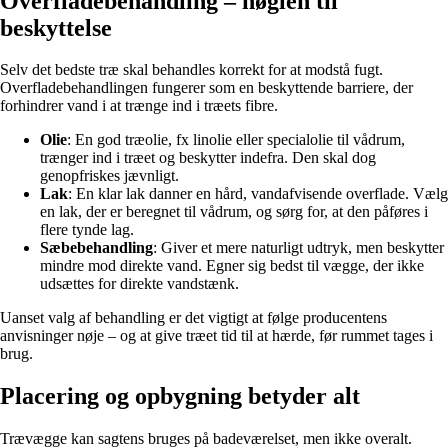
Overfladebehandling – nøglen til
beskyttelse
Selv det bedste træ skal behandles korrekt for at modstå fugt.
Overfladebehandlingen fungerer som en beskyttende barriere, der
forhindrer vand i at trænge ind i træets fibre.
Olie
: En god træolie, fx linolie eller specialolie til vådrum,
trænger ind i træet og beskytter indefra. Den skal dog
genopfriskes jævnligt.
Lak
: En klar lak danner en hård, vandafvisende overflade. Vælg
en lak, der er beregnet til vådrum, og sørg for, at den påføres i
flere tynde lag.
Sæbebehandling
: Giver et mere naturligt udtryk, men beskytter
mindre mod direkte vand. Egner sig bedst til vægge, der ikke
udsættes for direkte vandstænk.
Uanset valg af behandling er det vigtigt at følge producentens
anvisninger nøje – og at give træet tid til at hærde, før rummet tages i
brug.
Placering og opbygning betyder alt
Trævægge kan sagtens bruges på badeværelset, men ikke overalt.