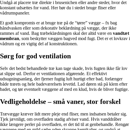
Undgå at placere træ direkte i brusenichen eller andre steder, hvor det
konstant udsættes for vand. Her bør du i stedet bruge fliser eller
vådrumspaneler.
Et godt kompromis er at bruge træ på de “tørre” vægge – fx bag
håndvasken eller som dekorativ beklædning på vægge, der ikke
rammes af vand. Bag træbeklædningen skal der altid være en
vandtæt
membran
, som beskytter væggen bagved mod fugt. Det er et lovkrav i
vådrum og en vigtig del af konstruktionen.
Sørg for god ventilation
Selv det bedst behandlede træ kan tage skade, hvis fugten ikke får lov
at slippe ud. Derfor er ventilationen afgørende. Et effektivt
udsugningsanlæg, der fjerner fugtig luft hurtigt efter bad, forlænger
både træets og hele badeværelsets levetid. Lad døren stå på klem efter
badet, og tør eventuelt væggene af med en klud, hvis de bliver fugtige.
Vedligeholdelse – små vaner, stor forskel
Trævægge kræver lidt mere pleje end fliser, men indsatsen betaler sig.
Tjek jævnligt, om overfladen stadig afviser vand. Hvis vanddråber
ikke længere perler på overfladen, er det tid til at genbehandle. Rengør
væggene med en mild sæbe uden skrappe kemikalier, og undgå at