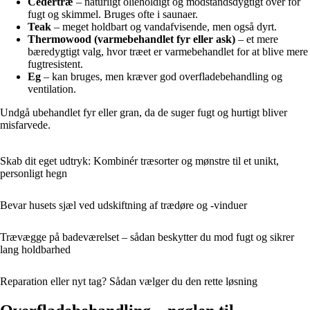
Cedertræ
– naturligt olieholdigt og modstandsdygtigt over for
fugt og skimmel. Bruges ofte i saunaer.
Teak
– meget holdbart og vandafvisende, men også dyrt.
Thermowood (varmebehandlet fyr eller ask)
– et mere
bæredygtigt valg, hvor træet er varmebehandlet for at blive mere
fugtresistent.
Eg
– kan bruges, men kræver god overfladebehandling og
ventilation.
Undgå ubehandlet fyr eller gran, da de suger fugt og hurtigt bliver
misfarvede.
Skab dit eget udtryk: Kombinér træsorter og mønstre til et unikt,
personligt hegn
Bevar husets sjæl ved udskiftning af trædøre og -vinduer
Trævægge på badeværelset – sådan beskytter du mod fugt og sikrer
lang holdbarhed
Reparation eller nyt tag? Sådan vælger du den rette løsning