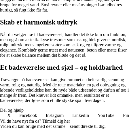
bruge for meget vand. Små revner eller misfarvninger bør udbedres
hurtigt, så fugt ikke får fat.
Skab et harmonisk udtryk
Når du vælger træ til badeværelset, handler det ikke kun om funktion,
men også om æstetik. Lyse træsorter som ask og birk giver et nordisk,
roligt udtryk, mens mørkere sorter som teak og eg tilfører varme og
elegance. Kombinér gerne træet med natursten, beton eller matte fliser
for at skabe balance mellem det bløde og det rå.
Et badeværelse med sjæl – og holdbarhed
Trævægge på badeværelset kan give rummet en helt særlig stemning –
varm, rolig og naturlig. Med de rette materialer, en god opbygning og
løbende vedligeholdelse kan du nyde både udseendet og duften af træ i
mange år frem. Det kræver lidt omtanke, men resultatet er et
badeværelse, der føles som et lille stykke spa i hverdagen.
Del og hjælp
X
Facebook
Instagram
LinkedIn
YouTube
Pin
Vil du have nyt fra os? Tilmeld dig her
Viden du kan bruge med det samme – sendt direkte til dig.