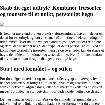
Skab dit eget udtryk: Kombinér træsorter
og mønstre til et unikt, personligt hegn
Et hegn er mere end blot en praktisk afgrænsning af haven – det er en
del af husets udtryk og kan være med til at definere hele stemningen i
uderummet. Hvor mange vælger standardløsninger, er der i dag flere
og flere, der ønsker et hegn, der afspejler deres personlige stil. Ved at
kombinere forskellige træsorter, mønstre og overflader kan du skabe et
hegn, der både er funktionelt og æstetisk unikt. Her får du inspiration
til, hvordan du kan designe dit eget personlige hegn.
Start med formålet – og stilen
Før du vælger materialer og mønstre, er det vigtigt at overveje, hvad
hegnet primært skal bruges til. Skal det give læ og privatliv, fungere
som en dekorativ afgrænsning, eller blot markere skellet på en diskret
måde? Formålet har stor betydning for både højde, tæthed og design.
Dernæst handler det om stil. Ønsker du et moderne, minimalistisk
udtryk med rene linjer og glatte flader? Eller foretrækker du et mere