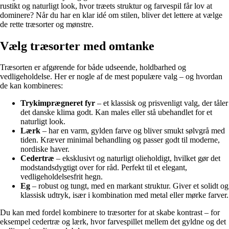
rustikt og naturligt look, hvor træets struktur og farvespil får lov at
dominere? Når du har en klar idé om stilen, bliver det lettere at vælge
de rette træsorter og mønstre.
Vælg træsorter med omtanke
Træsorten er afgørende for både udseende, holdbarhed og
vedligeholdelse. Her er nogle af de mest populære valg – og hvordan
de kan kombineres:
Trykimprægneret fyr
– et klassisk og prisvenligt valg, der tåler
det danske klima godt. Kan males eller stå ubehandlet for et
naturligt look.
Lærk
– har en varm, gylden farve og bliver smukt sølvgrå med
tiden. Kræver minimal behandling og passer godt til moderne,
nordiske haver.
Cedertræ
– eksklusivt og naturligt olieholdigt, hvilket gør det
modstandsdygtigt over for råd. Perfekt til et elegant,
vedligeholdelsesfrit hegn.
Eg
– robust og tungt, med en markant struktur. Giver et solidt og
klassisk udtryk, især i kombination med metal eller mørke farver.
Du kan med fordel kombinere to træsorter for at skabe kontrast – for
eksempel cedertræ og lærk, hvor farvespillet mellem det gyldne og det