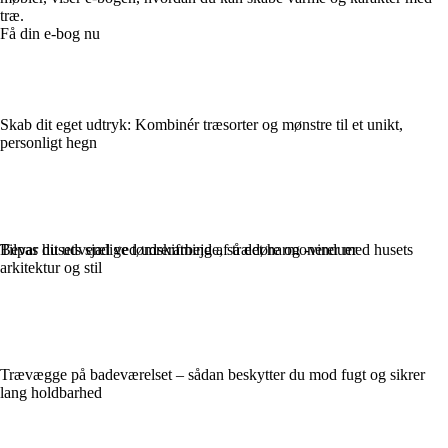
træ.
Få din e-bog nu
Skab dit eget udtryk: Kombinér træsorter og mønstre til et unikt,
personligt hegn
Bevar husets sjæl ved udskiftning af trædøre og -vinduer
Tilpas dit udvendige tømrerarbejde, så det harmonerer med husets
arkitektur og stil
Trævægge på badeværelset – sådan beskytter du mod fugt og sikrer
lang holdbarhed