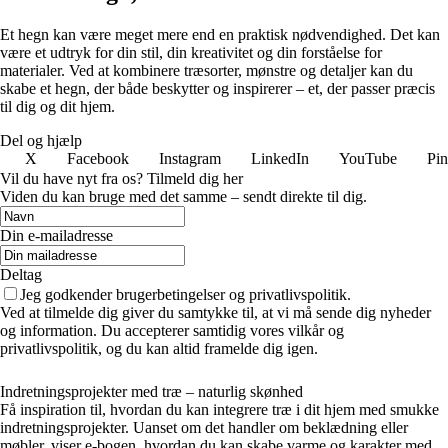
Et hegn kan være meget mere end en praktisk nødvendighed. Det kan
være et udtryk for din stil, din kreativitet og din forståelse for
materialer. Ved at kombinere træsorter, mønstre og detaljer kan du
skabe et hegn, der både beskytter og inspirerer – et, der passer præcis
til dig og dit hjem.
Del og hjælp
X
Facebook
Instagram
LinkedIn
YouTube
Pin
Vil du have nyt fra os? Tilmeld dig her
Viden du kan bruge med det samme – sendt direkte til dig.
Din e-mailadresse
Deltag
Jeg godkender brugerbetingelser og privatlivspolitik.
Ved at tilmelde dig giver du samtykke til, at vi må sende dig nyheder
og information. Du accepterer samtidig vores vilkår og
privatlivspolitik, og du kan altid framelde dig igen.
Indretningsprojekter med træ – naturlig skønhed
Få inspiration til, hvordan du kan integrere træ i dit hjem med smukke
indretningsprojekter. Uanset om det handler om beklædning eller
møbler, viser e-bogen, hvordan du kan skabe varme og karakter med