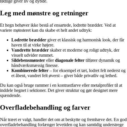
rødlige giver liv og dybde.
Leg med mønstre og retninger
Et hegn behøver ikke bestå af ensartede, lodrette brædder. Ved at
variere mønsteret kan du skabe et helt andet udtryk:
Lodrette brædder
giver et klassisk og harmonisk look, der får
haven til at virke højere.
Vandrette brædder
skaber et moderne og roligt udtryk, der
visuelt udvider rummet.
Sildebensmønster
eller
diagonale felter
tilfører dynamik og
håndværksmæssig finesse.
Kombinerede felter
– for eksempel et tæt, lodret felt nederst og
et åbent, vandret felt øverst – giver både privatliv og lethed.
Du kan også bruge rammer i en kontrastfarve eller metalprofiler til at
inddele hegnet i sektioner. Det giver struktur og gør designet mere
spændende.
Overfladebehandling og farver
Når træet er valgt, handler det om at beskytte og fremhæve det. En god
overfladebehandling forlænger levetiden og kan samtidig understrege