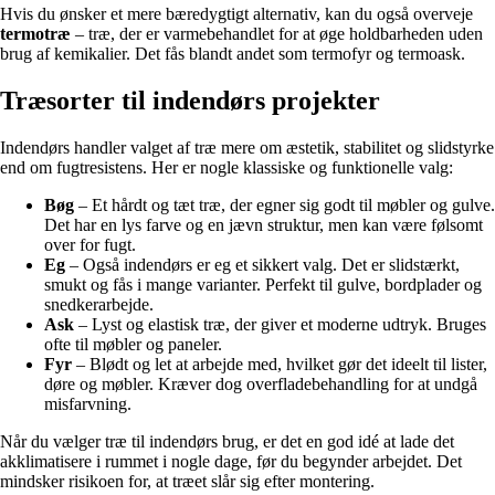
Hvis du ønsker et mere bæredygtigt alternativ, kan du også overveje
termotræ
– træ, der er varmebehandlet for at øge holdbarheden uden
brug af kemikalier. Det fås blandt andet som termofyr og termoask.
Træsorter til indendørs projekter
Indendørs handler valget af træ mere om æstetik, stabilitet og slidstyrke
end om fugtresistens. Her er nogle klassiske og funktionelle valg:
Bøg
– Et hårdt og tæt træ, der egner sig godt til møbler og gulve.
Det har en lys farve og en jævn struktur, men kan være følsomt
over for fugt.
Eg
– Også indendørs er eg et sikkert valg. Det er slidstærkt,
smukt og fås i mange varianter. Perfekt til gulve, bordplader og
snedkerarbejde.
Ask
– Lyst og elastisk træ, der giver et moderne udtryk. Bruges
ofte til møbler og paneler.
Fyr
– Blødt og let at arbejde med, hvilket gør det ideelt til lister,
døre og møbler. Kræver dog overfladebehandling for at undgå
misfarvning.
Når du vælger træ til indendørs brug, er det en god idé at lade det
akklimatisere i rummet i nogle dage, før du begynder arbejdet. Det
mindsker risikoen for, at træet slår sig efter montering.