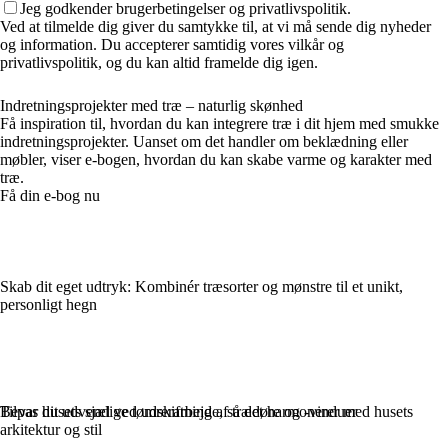
Jeg godkender brugerbetingelser og privatlivspolitik.
Ved at tilmelde dig giver du samtykke til, at vi må sende dig nyheder
og information. Du accepterer samtidig vores vilkår og
privatlivspolitik, og du kan altid framelde dig igen.
Indretningsprojekter med træ – naturlig skønhed
Få inspiration til, hvordan du kan integrere træ i dit hjem med smukke
indretningsprojekter. Uanset om det handler om beklædning eller
møbler, viser e-bogen, hvordan du kan skabe varme og karakter med
træ.
Få din e-bog nu
Skab dit eget udtryk: Kombinér træsorter og mønstre til et unikt,
personligt hegn
Bevar husets sjæl ved udskiftning af trædøre og -vinduer
Tilpas dit udvendige tømrerarbejde, så det harmonerer med husets
arkitektur og stil