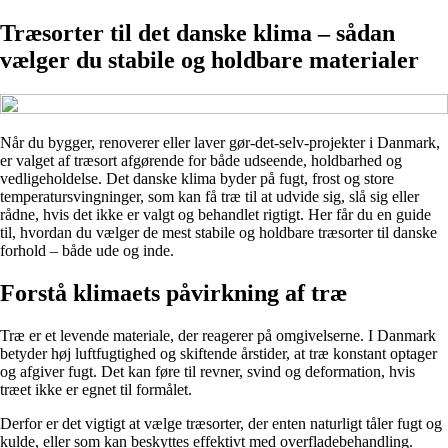
Træsorter til det danske klima – sådan
vælger du stabile og holdbare materialer
Når du bygger, renoverer eller laver gør-det-selv-projekter i Danmark,
er valget af træsort afgørende for både udseende, holdbarhed og
vedligeholdelse. Det danske klima byder på fugt, frost og store
temperatursvingninger, som kan få træ til at udvide sig, slå sig eller
rådne, hvis det ikke er valgt og behandlet rigtigt. Her får du en guide
til, hvordan du vælger de mest stabile og holdbare træsorter til danske
forhold – både ude og inde.
Forstå klimaets påvirkning af træ
Træ er et levende materiale, der reagerer på omgivelserne. I Danmark
betyder høj luftfugtighed og skiftende årstider, at træ konstant optager
og afgiver fugt. Det kan føre til revner, svind og deformation, hvis
træet ikke er egnet til formålet.
Derfor er det vigtigt at vælge træsorter, der enten naturligt tåler fugt og
kulde, eller som kan beskyttes effektivt med overfladebehandling.