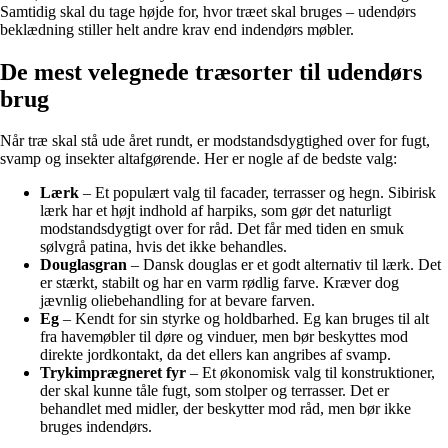
Samtidig skal du tage højde for, hvor træet skal bruges – udendørs
beklædning stiller helt andre krav end indendørs møbler.
De mest velegnede træsorter til udendørs
brug
Når træ skal stå ude året rundt, er modstandsdygtighed over for fugt,
svamp og insekter altafgørende. Her er nogle af de bedste valg:
Lærk
– Et populært valg til facader, terrasser og hegn. Sibirisk
lærk har et højt indhold af harpiks, som gør det naturligt
modstandsdygtigt over for råd. Det får med tiden en smuk
sølvgrå patina, hvis det ikke behandles.
Douglasgran
– Dansk douglas er et godt alternativ til lærk. Det
er stærkt, stabilt og har en varm rødlig farve. Kræver dog
jævnlig oliebehandling for at bevare farven.
Eg
– Kendt for sin styrke og holdbarhed. Eg kan bruges til alt
fra havemøbler til døre og vinduer, men bør beskyttes mod
direkte jordkontakt, da det ellers kan angribes af svamp.
Trykimprægneret fyr
– Et økonomisk valg til konstruktioner,
der skal kunne tåle fugt, som stolper og terrasser. Det er
behandlet med midler, der beskytter mod råd, men bør ikke
bruges indendørs.