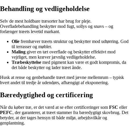
Behandling og vedligeholdelse
Selv de mest holdbare træsorter har brug for pleje.
Overfladebehandling beskytter mod fugt, sollys og snavs – og
forlænger træets levetid markant.
Olie
fremhæver træets struktur og beskytter mod udtørring. God
til terrasser og møbler.
Maling
giver en tæt overflade og beskytter effektivt mod
vejrliget, men kræver jævnlig vedligeholdelse.
Træbeskyttelse
med pigment kan være et godt kompromis, da
det både beskytter og lader træet ånde.
Husk at rense og genbehandle træet med jævne mellemrum – typisk
hvert andet til tredje år udendørs, afhængigt af eksponering.
Bæredygtighed og certificering
Når du køber træ, er det værd at se efter certificeringer som
FSC
eller
PEFC
, der garanterer, at træet stammer fra bæredygtigt skovbrug. Det
betyder, at der tages hensyn til både miljø, arbejdsvilkår og
genplantning.