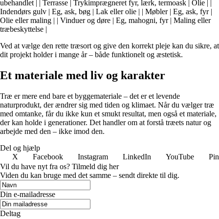
ubehandlet | | Terrasse | Trykimprægneret fyr, lærk, termoask | Olie | |
Indendørs gulv | Eg, ask, bøg | Lak eller olie | | Møbler | Eg, ask, fyr |
Olie eller maling | | Vinduer og døre | Eg, mahogni, fyr | Maling eller
træbeskyttelse |
Ved at vælge den rette træsort og give den korrekt pleje kan du sikre, at
dit projekt holder i mange år – både funktionelt og æstetisk.
Et materiale med liv og karakter
Træ er mere end bare et byggemateriale – det er et levende
naturprodukt, der ændrer sig med tiden og klimaet. Når du vælger træ
med omtanke, får du ikke kun et smukt resultat, men også et materiale,
der kan holde i generationer. Det handler om at forstå træets natur og
arbejde med den – ikke imod den.
Del og hjælp
X
Facebook
Instagram
LinkedIn
YouTube
Pin
Vil du have nyt fra os? Tilmeld dig her
Viden du kan bruge med det samme – sendt direkte til dig.
Din e-mailadresse
Deltag