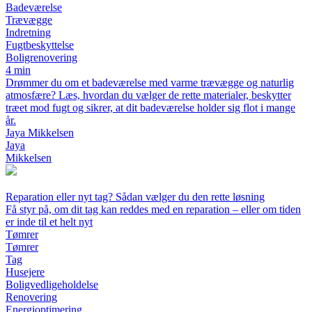
Badeværelse
Trævægge
Indretning
Fugtbeskyttelse
Boligrenovering
4 min
Drømmer du om et badeværelse med varme trævægge og naturlig
atmosfære? Læs, hvordan du vælger de rette materialer, beskytter
træet mod fugt og sikrer, at dit badeværelse holder sig flot i mange
år.
Jaya Mikkelsen
Jaya
Mikkelsen
Reparation eller nyt tag? Sådan vælger du den rette løsning
Få styr på, om dit tag kan reddes med en reparation – eller om tiden
er inde til et helt nyt
Tømrer
Tømrer
Tag
Husejere
Boligvedligeholdelse
Renovering
Energioptimering