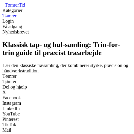
_
TømrerTid
Kategorier
Tømrer
Login
Få adgang
Nyhedsbrevet
Klassisk tap- og hul-samling: Trin-for-
trin guide til præcist træarbejde
Lær den klassiske træsamling, der kombinerer styrke, præcision og
håndværkstradition
Tømrer
Tømrer
Del og hjælp
X
Facebook
Instagram
LinkedIn
YouTube
Pinterest
TikTok
Mail