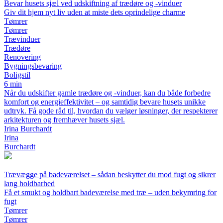
Bevar husets sjæl ved udskiftning af trædøre og -vinduer
Giv dit hjem nyt liv uden at miste dets oprindelige charme
Tømrer
Tømrer
Trævinduer
Trædøre
Renovering
Bygningsbevaring
Boligstil
6 min
Når du udskifter gamle trædøre og -vinduer, kan du både forbedre
komfort og energieffektivitet – og samtidig bevare husets unikke
udtryk. Få gode råd til, hvordan du vælger løsninger, der respekterer
arkitekturen og fremhæver husets sjæl.
Irina Burchardt
Irina
Burchardt
Trævægge på badeværelset – sådan beskytter du mod fugt og sikrer
lang holdbarhed
Få et smukt og holdbart badeværelse med træ – uden bekymring for
fugt
Tømrer
Tømrer