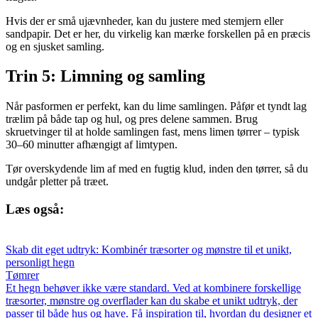
Hvis der er små ujævnheder, kan du justere med stemjern eller
sandpapir. Det er her, du virkelig kan mærke forskellen på en præcis
og en sjusket samling.
Trin 5: Limning og samling
Når pasformen er perfekt, kan du lime samlingen. Påfør et tyndt lag
trælim på både tap og hul, og pres delene sammen. Brug
skruetvinger til at holde samlingen fast, mens limen tørrer – typisk
30–60 minutter afhængigt af limtypen.
Tør overskydende lim af med en fugtig klud, inden den tørrer, så du
undgår pletter på træet.
Læs også:
Skab dit eget udtryk: Kombinér træsorter og mønstre til et unikt,
personligt hegn
Tømrer
Et hegn behøver ikke være standard. Ved at kombinere forskellige
træsorter, mønstre og overflader kan du skabe et unikt udtryk, der
passer til både hus og have. Få inspiration til, hvordan du designer et