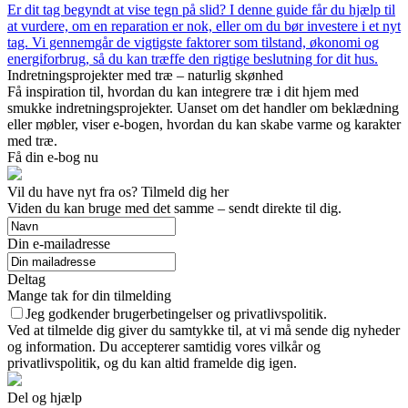
Er dit tag begyndt at vise tegn på slid? I denne guide får du hjælp til
at vurdere, om en reparation er nok, eller om du bør investere i et nyt
tag. Vi gennemgår de vigtigste faktorer som tilstand, økonomi og
energiforbrug, så du kan træffe den rigtige beslutning for dit hus.
Indretningsprojekter med træ – naturlig skønhed
Få inspiration til, hvordan du kan integrere træ i dit hjem med
smukke indretningsprojekter. Uanset om det handler om beklædning
eller møbler, viser e-bogen, hvordan du kan skabe varme og karakter
med træ.
Få din e-bog nu
Vil du have nyt fra os? Tilmeld dig her
Viden du kan bruge med det samme – sendt direkte til dig.
Din e-mailadresse
Deltag
Mange tak for din tilmelding
Jeg godkender brugerbetingelser og privatlivspolitik.
Ved at tilmelde dig giver du samtykke til, at vi må sende dig nyheder
og information. Du accepterer samtidig vores vilkår og
privatlivspolitik, og du kan altid framelde dig igen.
Del og hjælp