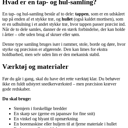
Hvad er en tap- og hul-samling?
En tap- og hul-samling består af to dele:
tappen
, som er en udskåret
tap på enden af et stykke træ, og
hullet
(også kaldet mortisen), som
er en udhulning i et andet stykke træ, hvor tappen passer præcist ind.
Når de to dele samles, danner de en stærk forbindelse, der kan holde
i årtier – ofte uden brug af skruer eller søm.
Denne type samling bruges især i rammer, stole, borde og døre, hvor
styrke og præcision er afgørende. Den kan limes for ekstra
holdbarhed, men selv uden lim er den mekanisk stabil.
Værktøj og materialer
Før du går i gang, skal du have det rette værktøj klar. Du behøver
ikke en fuldt udstyret snedkerværksted – men præcision kræver
gode redskaber.
Du skal bruge:
Stemjern i forskellige bredder
En skarp sav (gerne en japansav for fine snit)
En vinkel og blyant til opmærkning
En boremaskine eller huljern til at fjerne materiale i hullet