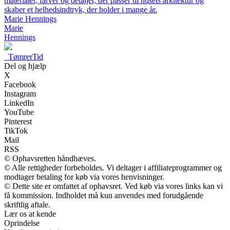
materialer, farver og detaljer, der passer til husets arkitektur og
skaber et helhedsindtryk, der holder i mange år.
Marie Hennings
Marie
Hennings
_
TømrerTid
Del og hjælp
X
Facebook
Instagram
LinkedIn
YouTube
Pinterest
TikTok
Mail
RSS
© Ophavsretten håndhæves.
© Alle rettigheder forbeholdes. Vi deltager i affiliateprogrammer og
modtager betaling for køb via vores henvisninger.
© Dette site er omfattet af ophavsret. Ved køb via vores links kan vi
få kommission. Indholdet må kun anvendes med forudgående
skriftlig aftale.
Lær os at kende
Oprindelse