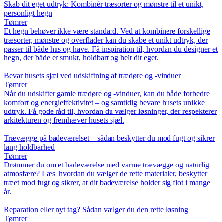
Skab dit eget udtryk: Kombinér træsorter og mønstre til et unikt,
personligt hegn
Tømrer
Et hegn behøver ikke være standard. Ved at kombinere forskellige
træsorter, mønstre og overflader kan du skabe et unikt udtryk, der
passer til både hus og have. Få inspiration til, hvordan du designer et
hegn, der både er smukt, holdbart og helt dit eget.
Bevar husets sjæl ved udskiftning af trædøre og -vinduer
Tømrer
Når du udskifter gamle trædøre og -vinduer, kan du både forbedre
komfort og energieffektivitet – og samtidig bevare husets unikke
udtryk. Få gode råd til, hvordan du vælger løsninger, der respekterer
arkitekturen og fremhæver husets sjæl.
Trævægge på badeværelset – sådan beskytter du mod fugt og sikrer
lang holdbarhed
Tømrer
Drømmer du om et badeværelse med varme trævægge og naturlig
atmosfære? Læs, hvordan du vælger de rette materialer, beskytter
træet mod fugt og sikrer, at dit badeværelse holder sig flot i mange
år.
Reparation eller nyt tag? Sådan vælger du den rette løsning
Tømrer