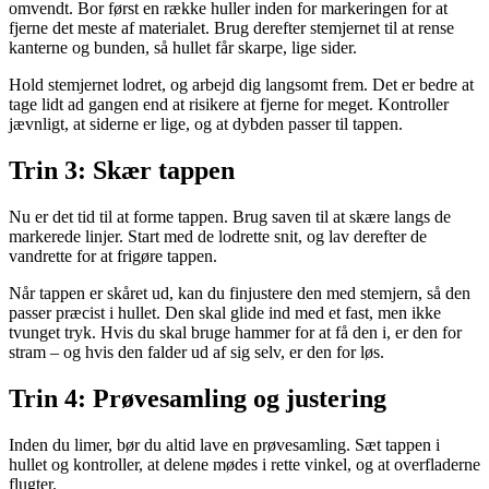
omvendt. Bor først en række huller inden for markeringen for at
fjerne det meste af materialet. Brug derefter stemjernet til at rense
kanterne og bunden, så hullet får skarpe, lige sider.
Hold stemjernet lodret, og arbejd dig langsomt frem. Det er bedre at
tage lidt ad gangen end at risikere at fjerne for meget. Kontroller
jævnligt, at siderne er lige, og at dybden passer til tappen.
Trin 3: Skær tappen
Nu er det tid til at forme tappen. Brug saven til at skære langs de
markerede linjer. Start med de lodrette snit, og lav derefter de
vandrette for at frigøre tappen.
Når tappen er skåret ud, kan du finjustere den med stemjern, så den
passer præcist i hullet. Den skal glide ind med et fast, men ikke
tvunget tryk. Hvis du skal bruge hammer for at få den i, er den for
stram – og hvis den falder ud af sig selv, er den for løs.
Trin 4: Prøvesamling og justering
Inden du limer, bør du altid lave en prøvesamling. Sæt tappen i
hullet og kontroller, at delene mødes i rette vinkel, og at overfladerne
flugter.