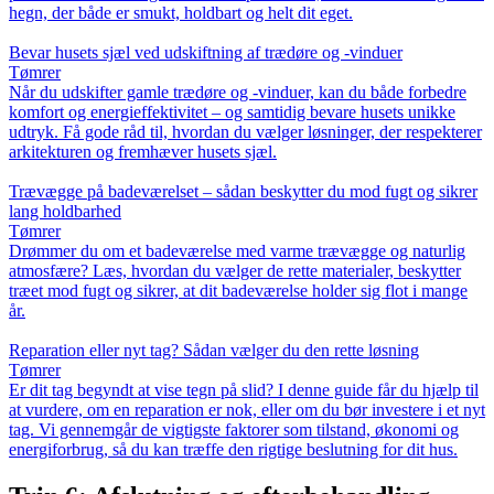
hegn, der både er smukt, holdbart og helt dit eget.
Bevar husets sjæl ved udskiftning af trædøre og -vinduer
Tømrer
Når du udskifter gamle trædøre og -vinduer, kan du både forbedre
komfort og energieffektivitet – og samtidig bevare husets unikke
udtryk. Få gode råd til, hvordan du vælger løsninger, der respekterer
arkitekturen og fremhæver husets sjæl.
Trævægge på badeværelset – sådan beskytter du mod fugt og sikrer
lang holdbarhed
Tømrer
Drømmer du om et badeværelse med varme trævægge og naturlig
atmosfære? Læs, hvordan du vælger de rette materialer, beskytter
træet mod fugt og sikrer, at dit badeværelse holder sig flot i mange
år.
Reparation eller nyt tag? Sådan vælger du den rette løsning
Tømrer
Er dit tag begyndt at vise tegn på slid? I denne guide får du hjælp til
at vurdere, om en reparation er nok, eller om du bør investere i et nyt
tag. Vi gennemgår de vigtigste faktorer som tilstand, økonomi og
energiforbrug, så du kan træffe den rigtige beslutning for dit hus.