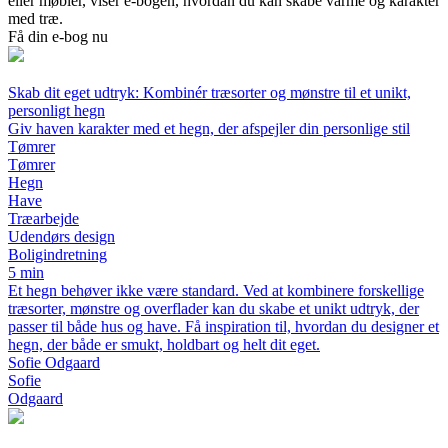
eller møbler, viser e-bogen, hvordan du kan skabe varme og karakter
med træ.
Få din e-bog nu
Skab dit eget udtryk: Kombinér træsorter og mønstre til et unikt,
personligt hegn
Giv haven karakter med et hegn, der afspejler din personlige stil
Tømrer
Tømrer
Hegn
Have
Træarbejde
Udendørs design
Boligindretning
5 min
Et hegn behøver ikke være standard. Ved at kombinere forskellige
træsorter, mønstre og overflader kan du skabe et unikt udtryk, der
passer til både hus og have. Få inspiration til, hvordan du designer et
hegn, der både er smukt, holdbart og helt dit eget.
Sofie Odgaard
Sofie
Odgaard