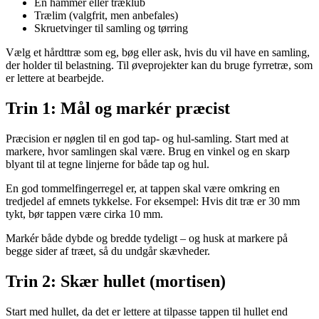
En hammer eller træklub
Trælim (valgfrit, men anbefales)
Skruetvinger til samling og tørring
Vælg et hårdttræ som eg, bøg eller ask, hvis du vil have en samling,
der holder til belastning. Til øveprojekter kan du bruge fyrretræ, som
er lettere at bearbejde.
Trin 1: Mål og markér præcist
Præcision er nøglen til en god tap- og hul-samling. Start med at
markere, hvor samlingen skal være. Brug en vinkel og en skarp
blyant til at tegne linjerne for både tap og hul.
En god tommelfingerregel er, at tappen skal være omkring en
tredjedel af emnets tykkelse. For eksempel: Hvis dit træ er 30 mm
tykt, bør tappen være cirka 10 mm.
Markér både dybde og bredde tydeligt – og husk at markere på
begge sider af træet, så du undgår skævheder.
Trin 2: Skær hullet (mortisen)
Start med hullet, da det er lettere at tilpasse tappen til hullet end