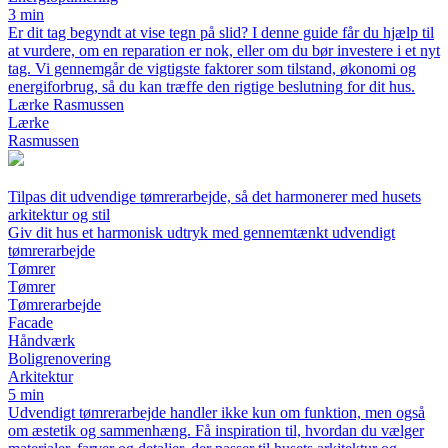
3 min
Er dit tag begyndt at vise tegn på slid? I denne guide får du hjælp til
at vurdere, om en reparation er nok, eller om du bør investere i et nyt
tag. Vi gennemgår de vigtigste faktorer som tilstand, økonomi og
energiforbrug, så du kan træffe den rigtige beslutning for dit hus.
Lærke Rasmussen
Lærke
Rasmussen
Tilpas dit udvendige tømrerarbejde, så det harmonerer med husets
arkitektur og stil
Giv dit hus et harmonisk udtryk med gennemtænkt udvendigt
tømrerarbejde
Tømrer
Tømrer
Tømrerarbejde
Facade
Håndværk
Boligrenovering
Arkitektur
5 min
Udvendigt tømrerarbejde handler ikke kun om funktion, men også
om æstetik og sammenhæng. Få inspiration til, hvordan du vælger