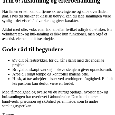
Trin 6: Afslutning og efterbehandling
Når limen er tør, kan du fjerne skruetvingerne og slibe overfladen
glat. Hvis du ønsker et klassisk udtryk, kan du lade samlingen være
synlig – det viser håndværket og giver karakter.
Afslut med olie, voks eller lak, alt efter hvilket udtryk du ønsker. En
veludført tap- og hul-samling er ikke kun funktionel, men også et
æstetisk element i dit træarbejde.
Gode råd til begyndere
Øv dig på reststykker, før du går i gang med det endelige
projekt.
Brug altid skarpt værktøj – sløve stemjern giver upræcise snit.
Arbejd i roligt tempo og kontroller målene ofte.
Husk, at træ arbejder – især ved ændringer i fugtighed. En lidt
løs pasform kan derfor være en fordel.
Med tålmodighed og øvelse vil du hurtigt opdage, hvorfor tap- og
hul-samlingen har overlevet i århundreder. Den kombinerer
håndværk, præcision og skønhed på en måde, som få andre
samlingstyper kan.
Tømrer