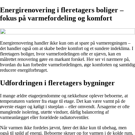
Energirenovering i fleretagers boliger –
fokus på varmefordeling og komfort
Energirenovering handler ikke kun om at spare på varmeregningen –
det handler også om at skabe bedre komfort og et sundere indeklima. I
fleretagers boliger, hvor varmefordelingen ofte er ujævn, kan en
målrettet renovering gøre en markant forskel. Her ser vi nærmere på,
hvordan du kan forbedre varmefordelingen, øge komforten og samtidig
reducere energiforbruget.
Udfordringen i fleretagers bygninger
I mange ældre etageejendomme og rækkehuse oplever beboerne, at
temperaturen varierer fra etage til etage. Det kan være varmt på de
øverste etager og køligt i stueplan – eller omvendt. Årsagerne er ofte
manglende isolering, utætte vinduer, dårlig balancering af
varmeanlægget eller forældede radiatorventiler.
Når varmen ikke fordeles jævnt, fører det ikke kun til ubehag, men
også til spild af energi. Beboerne skruer op for varmen i de kolde rum,