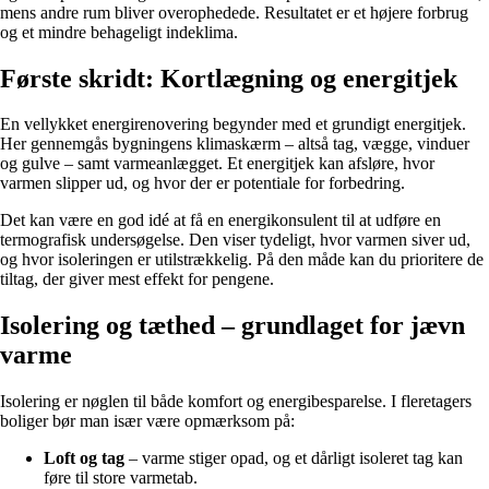
mens andre rum bliver overophedede. Resultatet er et højere forbrug
og et mindre behageligt indeklima.
Første skridt: Kortlægning og energitjek
En vellykket energirenovering begynder med et grundigt energitjek.
Her gennemgås bygningens klimaskærm – altså tag, vægge, vinduer
og gulve – samt varmeanlægget. Et energitjek kan afsløre, hvor
varmen slipper ud, og hvor der er potentiale for forbedring.
Det kan være en god idé at få en energikonsulent til at udføre en
termografisk undersøgelse. Den viser tydeligt, hvor varmen siver ud,
og hvor isoleringen er utilstrækkelig. På den måde kan du prioritere de
tiltag, der giver mest effekt for pengene.
Isolering og tæthed – grundlaget for jævn
varme
Isolering er nøglen til både komfort og energibesparelse. I fleretagers
boliger bør man især være opmærksom på:
Loft og tag
– varme stiger opad, og et dårligt isoleret tag kan
føre til store varmetab.