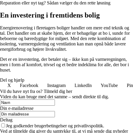
Reparation eller nyt tag? Sådan vælger du den rette løsning
En investering i fremtidens bolig
Energirenovering i fleretagers boliger handler om mere end teknik og
tal. Det handler om at skabe hjem, der er behagelige at bo i, sunde for
beboerne og bæredygtige for miljøet. Med den rette kombination af
isolering, varmeregulering og ventilation kan man opnå både lavere
energiforbrug og højere livskvalitet.
Det er en investering, der betaler sig – ikke kun på varmeregningen,
men i form af komfort, trivsel og et bedre indeklima for alle, der bor i
huset.
Del og hjælp
X
Facebook
Instagram
LinkedIn
YouTube
Pin
Vil du have nyt fra os? Tilmeld dig her
Viden du kan bruge med det samme – sendt direkte til dig.
Din e-mailadresse
Deltag
Jeg godkender brugerbetingelser og privatlivspolitik.
Ved at tilmelde dig giver du samtykke til, at vi må sende dig nyheder