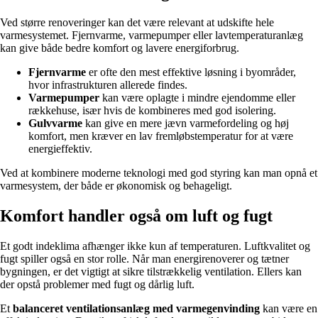
Ved større renoveringer kan det være relevant at udskifte hele
varmesystemet. Fjernvarme, varmepumper eller lavtemperaturanlæg
kan give både bedre komfort og lavere energiforbrug.
Fjernvarme
er ofte den mest effektive løsning i byområder,
hvor infrastrukturen allerede findes.
Varmepumper
kan være oplagte i mindre ejendomme eller
rækkehuse, især hvis de kombineres med god isolering.
Gulvvarme
kan give en mere jævn varmefordeling og høj
komfort, men kræver en lav fremløbstemperatur for at være
energieffektiv.
Ved at kombinere moderne teknologi med god styring kan man opnå et
varmesystem, der både er økonomisk og behageligt.
Komfort handler også om luft og fugt
Et godt indeklima afhænger ikke kun af temperaturen. Luftkvalitet og
fugt spiller også en stor rolle. Når man energirenoverer og tætner
bygningen, er det vigtigt at sikre tilstrækkelig ventilation. Ellers kan
der opstå problemer med fugt og dårlig luft.
Et
balanceret ventilationsanlæg med varmegenvinding
kan være en