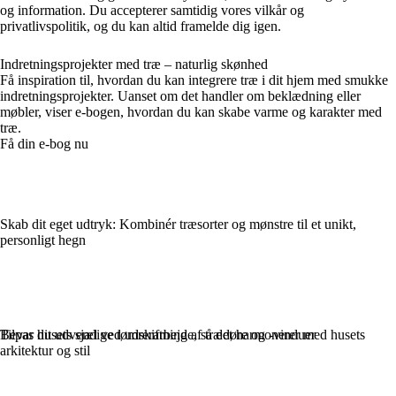
og information. Du accepterer samtidig vores vilkår og
privatlivspolitik, og du kan altid framelde dig igen.
Indretningsprojekter med træ – naturlig skønhed
Få inspiration til, hvordan du kan integrere træ i dit hjem med smukke
indretningsprojekter. Uanset om det handler om beklædning eller
møbler, viser e-bogen, hvordan du kan skabe varme og karakter med
træ.
Få din e-bog nu
Skab dit eget udtryk: Kombinér træsorter og mønstre til et unikt,
personligt hegn
Bevar husets sjæl ved udskiftning af trædøre og -vinduer
Tilpas dit udvendige tømrerarbejde, så det harmonerer med husets
arkitektur og stil