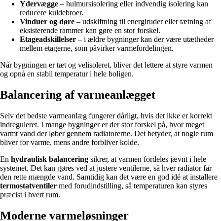
Ydervægge
– hulmursisolering eller indvendig isolering kan
reducere kuldebroer.
Vinduer og døre
– udskiftning til energiruder eller tætning af
eksisterende rammer kan gøre en stor forskel.
Etageadskillelser
– i ældre bygninger kan der være utætheder
mellem etagerne, som påvirker varmefordelingen.
Når bygningen er tæt og velisoleret, bliver det lettere at styre varmen
og opnå en stabil temperatur i hele boligen.
Balancering af varmeanlægget
Selv det bedste varmeanlæg fungerer dårligt, hvis det ikke er korrekt
indreguleret. I mange bygninger er der stor forskel på, hvor meget
varmt vand der løber gennem radiatorerne. Det betyder, at nogle rum
bliver for varme, mens andre forbliver kolde.
En
hydraulisk balancering
sikrer, at varmen fordeles jævnt i hele
systemet. Det kan gøres ved at justere ventilerne, så hver radiator får
den rette mængde vand. Samtidig kan det være en god idé at installere
termostatventiler
med forudindstilling, så temperaturen kan styres
præcist i hvert rum.
Moderne varmeløsninger