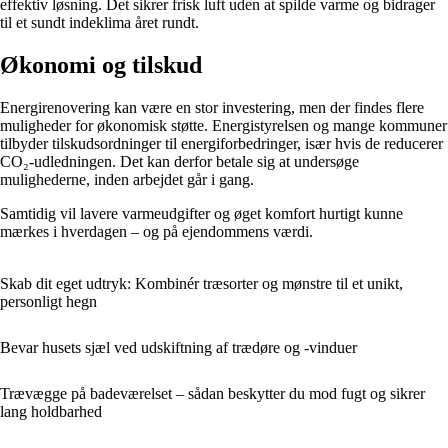
effektiv løsning. Det sikrer frisk luft uden at spilde varme og bidrager
til et sundt indeklima året rundt.
Økonomi og tilskud
Energirenovering kan være en stor investering, men der findes flere
muligheder for økonomisk støtte. Energistyrelsen og mange kommuner
tilbyder tilskudsordninger til energiforbedringer, især hvis de reducerer
CO₂-udledningen. Det kan derfor betale sig at undersøge
mulighederne, inden arbejdet går i gang.
Samtidig vil lavere varmeudgifter og øget komfort hurtigt kunne
mærkes i hverdagen – og på ejendommens værdi.
Skab dit eget udtryk: Kombinér træsorter og mønstre til et unikt,
personligt hegn
Bevar husets sjæl ved udskiftning af trædøre og -vinduer
Trævægge på badeværelset – sådan beskytter du mod fugt og sikrer
lang holdbarhed