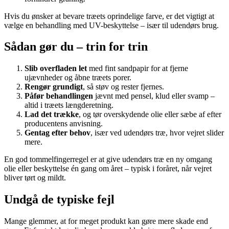
Hvis du ønsker at bevare træets oprindelige farve, er det vigtigt at
vælge en behandling med UV-beskyttelse – især til udendørs brug.
Sådan gør du – trin for trin
Slib overfladen let
med fint sandpapir for at fjerne
ujævnheder og åbne træets porer.
Rengør grundigt
, så støv og rester fjernes.
Påfør behandlingen
jævnt med pensel, klud eller svamp –
altid i træets længderetning.
Lad det trække
, og tør overskydende olie eller sæbe af efter
producentens anvisning.
Gentag efter behov
, især ved udendørs træ, hvor vejret slider
mere.
En god tommelfingerregel er at give udendørs træ en ny omgang
olie eller beskyttelse én gang om året – typisk i foråret, når vejret
bliver tørt og mildt.
Undgå de typiske fejl
Mange glemmer, at for meget produkt kan gøre mere skade end