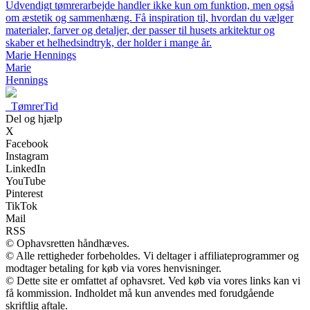
Udvendigt tømrerarbejde handler ikke kun om funktion, men også
om æstetik og sammenhæng. Få inspiration til, hvordan du vælger
materialer, farver og detaljer, der passer til husets arkitektur og
skaber et helhedsindtryk, der holder i mange år.
Marie Hennings
Marie
Hennings
_
TømrerTid
Del og hjælp
X
Facebook
Instagram
LinkedIn
YouTube
Pinterest
TikTok
Mail
RSS
© Ophavsretten håndhæves.
© Alle rettigheder forbeholdes. Vi deltager i affiliateprogrammer og
modtager betaling for køb via vores henvisninger.
© Dette site er omfattet af ophavsret. Ved køb via vores links kan vi
få kommission. Indholdet må kun anvendes med forudgående
skriftlig aftale.