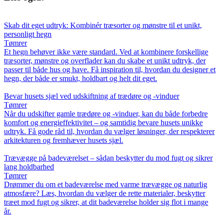
Skab dit eget udtryk: Kombinér træsorter og mønstre til et unikt,
personligt hegn
Tømrer
Et hegn behøver ikke være standard. Ved at kombinere forskellige
træsorter, mønstre og overflader kan du skabe et unikt udtryk, der
passer til både hus og have. Få inspiration til, hvordan du designer et
hegn, der både er smukt, holdbart og helt dit eget.
Bevar husets sjæl ved udskiftning af trædøre og -vinduer
Tømrer
Når du udskifter gamle trædøre og -vinduer, kan du både forbedre
komfort og energieffektivitet – og samtidig bevare husets unikke
udtryk. Få gode råd til, hvordan du vælger løsninger, der respekterer
arkitekturen og fremhæver husets sjæl.
Trævægge på badeværelset – sådan beskytter du mod fugt og sikrer
lang holdbarhed
Tømrer
Drømmer du om et badeværelse med varme trævægge og naturlig
atmosfære? Læs, hvordan du vælger de rette materialer, beskytter
træet mod fugt og sikrer, at dit badeværelse holder sig flot i mange
år.