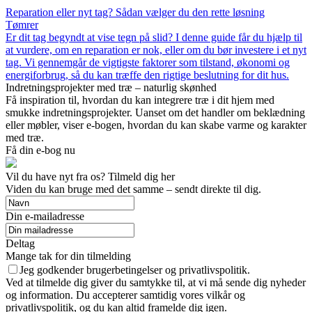
Reparation eller nyt tag? Sådan vælger du den rette løsning
Tømrer
Er dit tag begyndt at vise tegn på slid? I denne guide får du hjælp til
at vurdere, om en reparation er nok, eller om du bør investere i et nyt
tag. Vi gennemgår de vigtigste faktorer som tilstand, økonomi og
energiforbrug, så du kan træffe den rigtige beslutning for dit hus.
Indretningsprojekter med træ – naturlig skønhed
Få inspiration til, hvordan du kan integrere træ i dit hjem med
smukke indretningsprojekter. Uanset om det handler om beklædning
eller møbler, viser e-bogen, hvordan du kan skabe varme og karakter
med træ.
Få din e-bog nu
Vil du have nyt fra os? Tilmeld dig her
Viden du kan bruge med det samme – sendt direkte til dig.
Din e-mailadresse
Deltag
Mange tak for din tilmelding
Jeg godkender brugerbetingelser og privatlivspolitik.
Ved at tilmelde dig giver du samtykke til, at vi må sende dig nyheder
og information. Du accepterer samtidig vores vilkår og
privatlivspolitik, og du kan altid framelde dig igen.