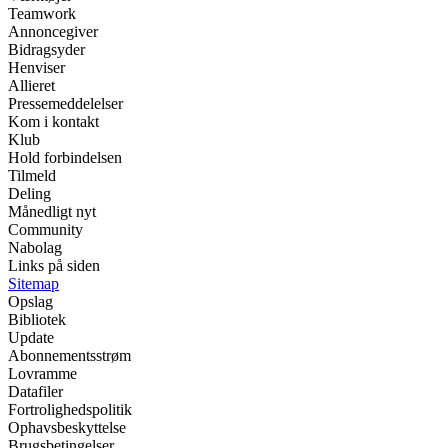
Teamwork
Annoncegiver
Bidragsyder
Henviser
Allieret
Pressemeddelelser
Kom i kontakt
Klub
Hold forbindelsen
Tilmeld
Deling
Månedligt nyt
Community
Nabolag
Links på siden
Sitemap
Opslag
Bibliotek
Update
Abonnementsstrøm
Lovramme
Datafiler
Fortrolighedspolitik
Ophavsbeskyttelse
Brugsbetingelser