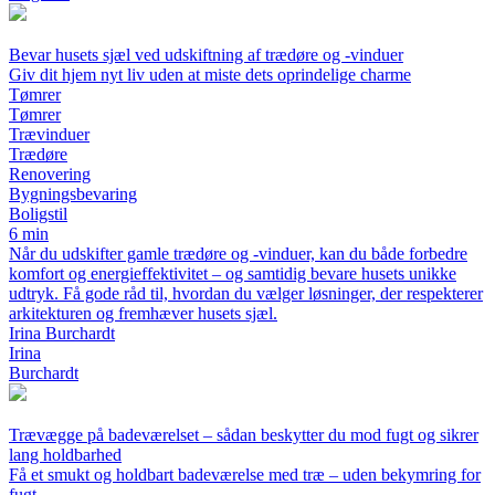
Bevar husets sjæl ved udskiftning af trædøre og -vinduer
Giv dit hjem nyt liv uden at miste dets oprindelige charme
Tømrer
Tømrer
Trævinduer
Trædøre
Renovering
Bygningsbevaring
Boligstil
6 min
Når du udskifter gamle trædøre og -vinduer, kan du både forbedre
komfort og energieffektivitet – og samtidig bevare husets unikke
udtryk. Få gode råd til, hvordan du vælger løsninger, der respekterer
arkitekturen og fremhæver husets sjæl.
Irina Burchardt
Irina
Burchardt
Trævægge på badeværelset – sådan beskytter du mod fugt og sikrer
lang holdbarhed
Få et smukt og holdbart badeværelse med træ – uden bekymring for
fugt