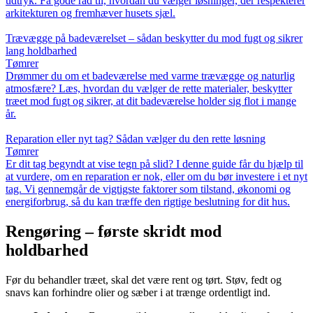
udtryk. Få gode råd til, hvordan du vælger løsninger, der respekterer
arkitekturen og fremhæver husets sjæl.
Trævægge på badeværelset – sådan beskytter du mod fugt og sikrer
lang holdbarhed
Tømrer
Drømmer du om et badeværelse med varme trævægge og naturlig
atmosfære? Læs, hvordan du vælger de rette materialer, beskytter
træet mod fugt og sikrer, at dit badeværelse holder sig flot i mange
år.
Reparation eller nyt tag? Sådan vælger du den rette løsning
Tømrer
Er dit tag begyndt at vise tegn på slid? I denne guide får du hjælp til
at vurdere, om en reparation er nok, eller om du bør investere i et nyt
tag. Vi gennemgår de vigtigste faktorer som tilstand, økonomi og
energiforbrug, så du kan træffe den rigtige beslutning for dit hus.
Rengøring – første skridt mod
holdbarhed
Før du behandler træet, skal det være rent og tørt. Støv, fedt og
snavs kan forhindre olier og sæber i at trænge ordentligt ind.