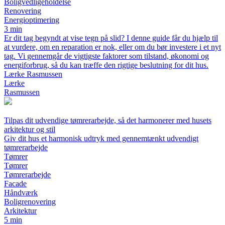
Boligvedligeholdelse
Renovering
Energioptimering
3 min
Er dit tag begyndt at vise tegn på slid? I denne guide får du hjælp til
at vurdere, om en reparation er nok, eller om du bør investere i et nyt
tag. Vi gennemgår de vigtigste faktorer som tilstand, økonomi og
energiforbrug, så du kan træffe den rigtige beslutning for dit hus.
Lærke Rasmussen
Lærke
Rasmussen
Tilpas dit udvendige tømrerarbejde, så det harmonerer med husets
arkitektur og stil
Giv dit hus et harmonisk udtryk med gennemtænkt udvendigt
tømrerarbejde
Tømrer
Tømrer
Tømrerarbejde
Facade
Håndværk
Boligrenovering
Arkitektur
5 min