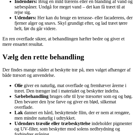
Indendørs:
Brug en mild trærens eller en blanding af vand og
sæbespåner. Undgå for meget vand – det kan få træet til at
rejse sig.
Udendørs:
Her kan du bruge en terrasse- eller facaderens, der
fjerner alger og snavs. Skyl grundigt efter, og lad træet tørre
helt, før du går videre.
En ren overflade sikrer, at behandlingen hæfter bedre og giver et
mere ensartet resultat.
Vælg den rette behandling
Der findes mange måder at beskytte træ på, men valget afhænger af
både træsort og anvendelse.
Olie
giver en naturlig, mat overflade og fremhæver årerne i
træet. Den trænger ind i materialet og beskytter indefra.
Sæbebehandling
bruges ofte til lyse træsorter som eg og bøg.
Den bevarer den lyse farve og giver en blød, silkemat
overflade.
Lak
danner en hård, beskyttende film, der er nem at rengøre,
men mindre naturlig i udtrykket.
Udendørs træolie eller træbeskyttelse
indeholder pigmenter
og UV-filter, som beskytter mod solens nedbrydning og
forhindrer gråning.