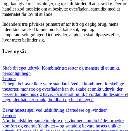
fugt kan give misfarvninger, og tør luft får det til at sprække. Derfor
handler god træpleje om at beskytte overfladen, samtidig med at
materialet får lov til at ånde.
Indendørs træ påvirkes primært af tør luft og daglig brug, mens
udendørs træ skal kunne modstå både sol, regn og
temperatursvingninger. Det betyder, at plejen skal tilpasses efter,
hvor træet befinder sig.
Læs også:
Skab dit eget udtryk: Kombinér træsorter og mønstre til et unikt,
personligt hegn
Tømrer
Et hegn behøver ikke være standard. Ved at kombinere forskellige
træsorter, mønstre og overflader kan du skabe et unikt udtryk, der
passer til både hus og have. Få inspiration til, hvordan du designer et
hegn, der både er smukt, holdbart og helt dit eget.
Bevar husets sjæl ved udskiftning af trædøre og -vinduer
Tømrer
Når du udskifter gamle trædøre og -vinduer, kan du både forbedre
komfort og energieffektivitet – og samtidig bevare husets unikke