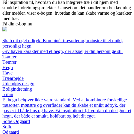
Få inspiration til, hvordan du kan integrere træ i dit hjem med
smukke indretningsprojekter. Uanset om det handler om beklædning
eller møbler, viser e-bogen, hvordan du kan skabe varme og karakter
med træ.
Få din e-bog nu
Skab dit eget udtryk: Kombinér træsorter og mønstre til et unikt,
personligt hegn
Giv haven karakter med et hegn, der afspejler din personlige stil
Tømrer
Tømrer
Hegn
Have
Træarbejde
Udendørs design
Boligindretning
5 min
Et hegn behøver ikke være standard. Ved at kombinere forskellige
træsorter, mønstre og overflader kan du skabe et unikt udtryk, der
passer til både hus og have. Få inspiration til, hvordan du designer et
hegn, der både er smukt, holdbart og helt dit eget.
Sofie Odgaard
Sofie
Odgaard