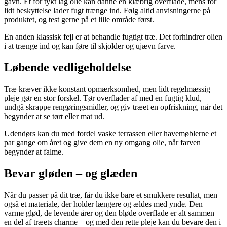
gavn. Et for tykt lag olie kan danne en klæbrig overflade, mens for
lidt beskyttelse lader fugt trænge ind. Følg altid anvisningerne på
produktet, og test gerne på et lille område først.
En anden klassisk fejl er at behandle fugtigt træ. Det forhindrer olien
i at trænge ind og kan føre til skjolder og ujævn farve.
Løbende vedligeholdelse
Træ kræver ikke konstant opmærksomhed, men lidt regelmæssig
pleje gør en stor forskel. Tør overflader af med en fugtig klud,
undgå skrappe rengøringsmidler, og giv træet en opfriskning, når det
begynder at se tørt eller mat ud.
Udendørs kan du med fordel vaske terrassen eller havemøblerne et
par gange om året og give dem en ny omgang olie, når farven
begynder at falme.
Bevar gløden – og glæden
Når du passer på dit træ, får du ikke bare et smukkere resultat, men
også et materiale, der holder længere og ældes med ynde. Den
varme glød, de levende årer og den bløde overflade er alt sammen
en del af træets charme – og med den rette pleje kan du bevare den i