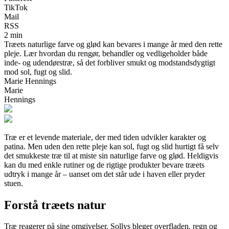
TikTok
Mail
RSS
2 min
Træets naturlige farve og glød kan bevares i mange år med den rette
pleje. Lær hvordan du rengør, behandler og vedligeholder både
inde- og udendørstræ, så det forbliver smukt og modstandsdygtigt
mod sol, fugt og slid.
Marie Hennings
Marie
Hennings
Træ er et levende materiale, der med tiden udvikler karakter og
patina. Men uden den rette pleje kan sol, fugt og slid hurtigt få selv
det smukkeste træ til at miste sin naturlige farve og glød. Heldigvis
kan du med enkle rutiner og de rigtige produkter bevare træets
udtryk i mange år – uanset om det står ude i haven eller pryder
stuen.
Forstå træets natur
Træ reagerer på sine omgivelser. Sollys bleger overfladen, regn og